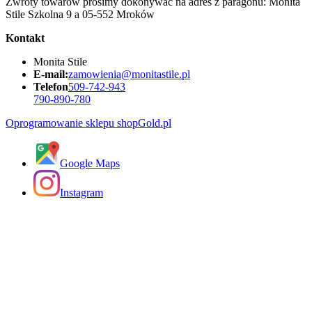
Zwroty towarów prosimy dokonywać na adres z paragonu: Monita
Stile Szkolna 9 a 05-552 Mroków
Kontakt
Monita Stile
E-mail:
zamowienia@monitastile.pl
Telefon
509-742-943
790-890-780
Oprogramowanie sklepu shopGold.pl
Google Maps
Instagram