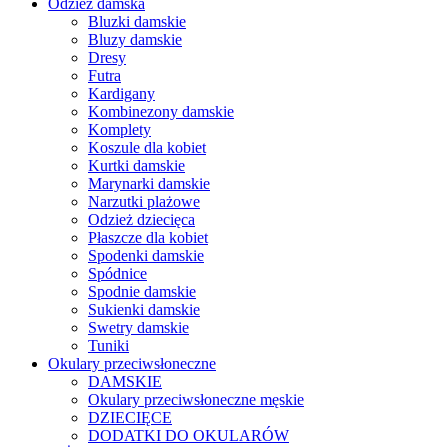
Odzież damska
Bluzki damskie
Bluzy damskie
Dresy
Futra
Kardigany
Kombinezony damskie
Komplety
Koszule dla kobiet
Kurtki damskie
Marynarki damskie
Narzutki plażowe
Odzież dziecięca
Płaszcze dla kobiet
Spodenki damskie
Spódnice
Spodnie damskie
Sukienki damskie
Swetry damskie
Tuniki
Okulary przeciwsłoneczne
DAMSKIE
Okulary przeciwsłoneczne męskie
DZIECIĘCE
DODATKI DO OKULARÓW