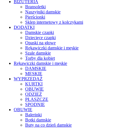
BIŻUTERIA
Bransoletki
Naszyjniki damskie
Pierścionki
Sklep internetowy z kolczykami
DODATKI
Damskie czapki
Dziecięce czapki
Opaski na głowę
Rękawiczki damskie i męskie
Szale damskie
Torby dla kobiet
Rękawiczki damskie i męskie
DAMSKIE
MĘSKIE
WYPRZEDAŻ
KURTKI
OBUWIE
ODZIEŻ
PŁASZCZE
SPODNIE
OBUWIE
Balerinki
Botki damskie
Buty na co dzień damskie