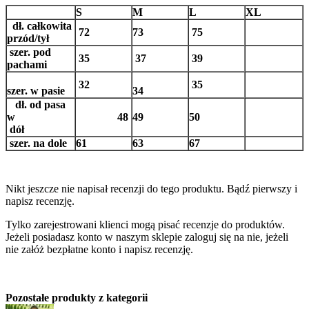
S
M
L
XL
dł. całkowita
72
73
75
przód/tył
szer. pod
35
37
39
pachami
32
35
szer. w pasie
34
dł. od pasa
w
48
49
50
dół
szer. na dole
61
63
67
Nikt jeszcze nie napisał recenzji do tego produktu. Bądź pierwszy i
napisz recenzję.
Tylko zarejestrowani klienci mogą pisać recenzje do produktów.
Jeżeli posiadasz konto w naszym sklepie zaloguj się na nie, jeżeli
nie załóż bezpłatne konto i napisz recenzję.
Pozostałe produkty z kategorii