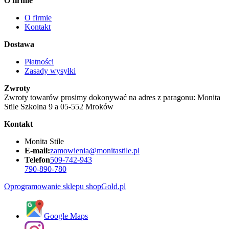
O firmie
O firmie
Kontakt
Dostawa
Płatności
Zasady wysyłki
Zwroty
Zwroty towarów prosimy dokonywać na adres z paragonu: Monita
Stile Szkolna 9 a 05-552 Mroków
Kontakt
Monita Stile
E-mail:
zamowienia@monitastile.pl
Telefon
509-742-943
790-890-780
Oprogramowanie sklepu shopGold.pl
Google Maps