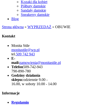
Kozaki dla kobiet
Półbuty damskie
Sandały damskie
Sneakersy damskie
Blog
Strona główna
»
WYPRZEDAŻ
»
OBUWIE
Kontakt
Monita Stile
monitastile@wp.pl
tel.
509 742 943
E-
mail:
zamowienia@monitastile.pl
Telefon
509-742-943
790-890-780
Godziny działania
sklepu
codziennie 9.00 -
16.00, w soboty 10.00 - 14.00
Informacje
Regulamin