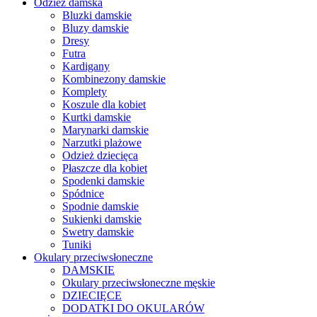
Odzież damska
Bluzki damskie
Bluzy damskie
Dresy
Futra
Kardigany
Kombinezony damskie
Komplety
Koszule dla kobiet
Kurtki damskie
Marynarki damskie
Narzutki plażowe
Odzież dziecięca
Płaszcze dla kobiet
Spodenki damskie
Spódnice
Spodnie damskie
Sukienki damskie
Swetry damskie
Tuniki
Okulary przeciwsłoneczne
DAMSKIE
Okulary przeciwsłoneczne męskie
DZIECIĘCE
DODATKI DO OKULARÓW