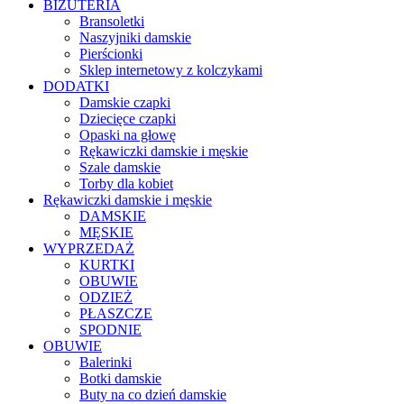
BIŻUTERIA
Bransoletki
Naszyjniki damskie
Pierścionki
Sklep internetowy z kolczykami
DODATKI
Damskie czapki
Dziecięce czapki
Opaski na głowę
Rękawiczki damskie i męskie
Szale damskie
Torby dla kobiet
Rękawiczki damskie i męskie
DAMSKIE
MĘSKIE
WYPRZEDAŻ
KURTKI
OBUWIE
ODZIEŻ
PŁASZCZE
SPODNIE
OBUWIE
Balerinki
Botki damskie
Buty na co dzień damskie