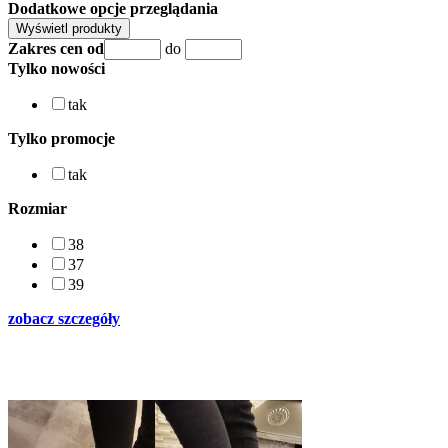
Dodatkowe opcje przeglądania
Zakres cen od
do
Tylko nowości
tak
Tylko promocje
tak
Rozmiar
38
37
39
zobacz szczegóły