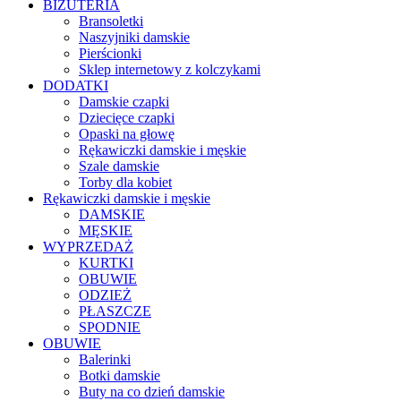
BIŻUTERIA
Bransoletki
Naszyjniki damskie
Pierścionki
Sklep internetowy z kolczykami
DODATKI
Damskie czapki
Dziecięce czapki
Opaski na głowę
Rękawiczki damskie i męskie
Szale damskie
Torby dla kobiet
Rękawiczki damskie i męskie
DAMSKIE
MĘSKIE
WYPRZEDAŻ
KURTKI
OBUWIE
ODZIEŻ
PŁASZCZE
SPODNIE
OBUWIE
Balerinki
Botki damskie
Buty na co dzień damskie