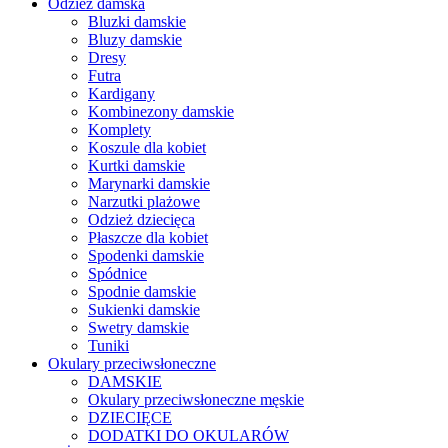
Odzież damska
Bluzki damskie
Bluzy damskie
Dresy
Futra
Kardigany
Kombinezony damskie
Komplety
Koszule dla kobiet
Kurtki damskie
Marynarki damskie
Narzutki plażowe
Odzież dziecięca
Płaszcze dla kobiet
Spodenki damskie
Spódnice
Spodnie damskie
Sukienki damskie
Swetry damskie
Tuniki
Okulary przeciwsłoneczne
DAMSKIE
Okulary przeciwsłoneczne męskie
DZIECIĘCE
DODATKI DO OKULARÓW