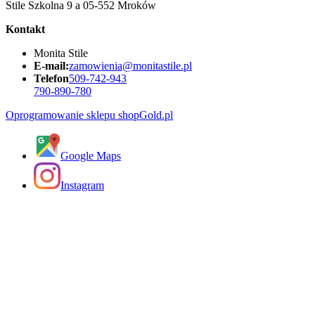
Stile Szkolna 9 a 05-552 Mroków
Kontakt
Monita Stile
E-mail:
zamowienia@monitastile.pl
Telefon
509-742-943
790-890-780
Oprogramowanie sklepu shopGold.pl
Google Maps
Instagram