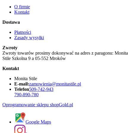
O firmie
Kontakt
Dostawa
Płatności
Zasady wysyłki
Zwroty
Zwroty towarów prosimy dokonywać na adres z paragonu: Monita
Stile Szkolna 9 a 05-552 Mroków
Kontakt
Monita Stile
E-mail:
zamowienia@monitastile.pl
Telefon
509-742-943
790-890-780
Oprogramowanie sklepu shopGold.pl
Google Maps