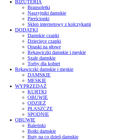
BIŻUTERIA
Bransoletki
Naszyjniki damskie
Pierścionki
Sklep internetowy z kolczykami
DODATKI
Damskie czapki
Dziecięce czapki
Opaski na głowę
Rękawiczki damskie i męskie
Szale damskie
Torby dla kobiet
Rękawiczki damskie i męskie
DAMSKIE
MĘSKIE
WYPRZEDAŻ
KURTKI
OBUWIE
ODZIEŻ
PŁASZCZE
SPODNIE
OBUWIE
Balerinki
Botki damskie
Buty na co dzień damskie