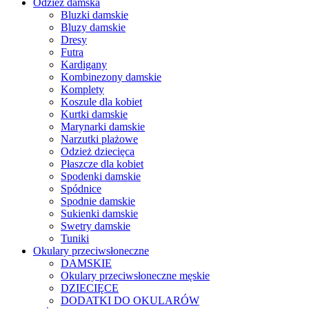
Odzież damska
Bluzki damskie
Bluzy damskie
Dresy
Futra
Kardigany
Kombinezony damskie
Komplety
Koszule dla kobiet
Kurtki damskie
Marynarki damskie
Narzutki plażowe
Odzież dziecięca
Płaszcze dla kobiet
Spodenki damskie
Spódnice
Spodnie damskie
Sukienki damskie
Swetry damskie
Tuniki
Okulary przeciwsłoneczne
DAMSKIE
Okulary przeciwsłoneczne męskie
DZIECIĘCE
DODATKI DO OKULARÓW