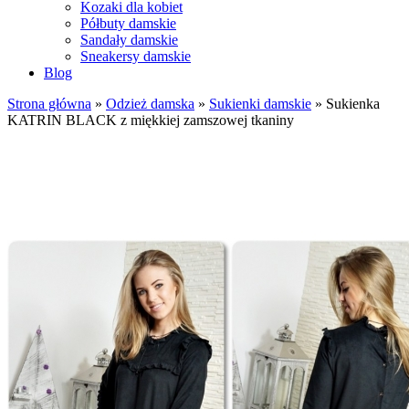
Kozaki dla kobiet
Półbuty damskie
Sandały damskie
Sneakersy damskie
Blog
Strona główna
»
Odzież damska
»
Sukienki damskie
»
Sukienka
KATRIN BLACK z miękkiej zamszowej tkaniny