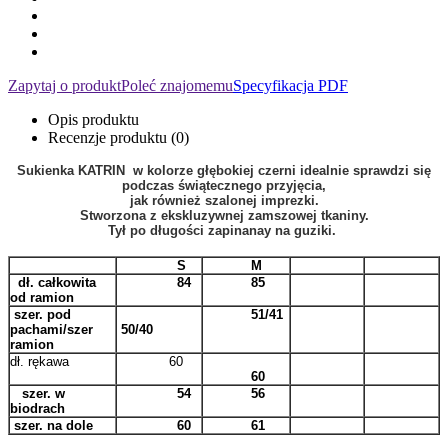
Zapytaj o produkt
Poleć znajomemu
Specyfikacja PDF
Opis produktu
Recenzje produktu (0)
Sukienka KATRIN w kolorze głębokiej czerni idealnie sprawdzi się
podczas świątecznego przyjęcia,
jak również szalonej imprezki.
Stworzona z ekskluzywnej zamszowej tkaniny.
Tył po długości zapinanay na guziki.
S
M
dł. całkowita
84
85
od ramion
szer. pod
51/41
pachami/szer
50/40
ramion
dł. rękawa
60
60
szer. w
54
56
biodrach
szer. na dole
60
61