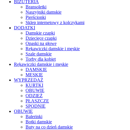
BIŻUTERIA
Bransoletki
Naszyjniki damskie
Pierścionki
Sklep internetowy z kolczykami
DODATKI
Damskie czapki
Dziecięce czapki
Opaski na głowę
Rękawiczki damskie i męskie
Szale damskie
Torby dla kobiet
Rękawiczki damskie i męskie
DAMSKIE
MĘSKIE
WYPRZEDAŻ
KURTKI
OBUWIE
ODZIEŻ
PŁASZCZE
SPODNIE
OBUWIE
Balerinki
Botki damskie
Buty na co dzień damskie