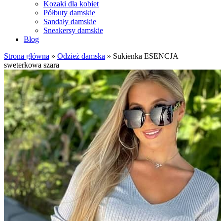
Kozaki dla kobiet
Półbuty damskie
Sandały damskie
Sneakersy damskie
Blog
Strona główna
»
Odzież damska
»
Sukienka ESENCJA
sweterkowa szara