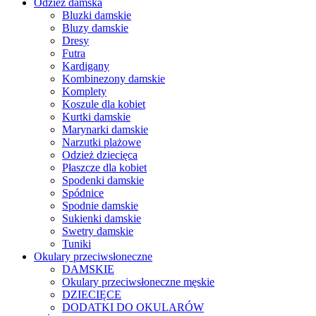
Odzież damska
Bluzki damskie
Bluzy damskie
Dresy
Futra
Kardigany
Kombinezony damskie
Komplety
Koszule dla kobiet
Kurtki damskie
Marynarki damskie
Narzutki plażowe
Odzież dziecięca
Płaszcze dla kobiet
Spodenki damskie
Spódnice
Spodnie damskie
Sukienki damskie
Swetry damskie
Tuniki
Okulary przeciwsłoneczne
DAMSKIE
Okulary przeciwsłoneczne męskie
DZIECIĘCE
DODATKI DO OKULARÓW