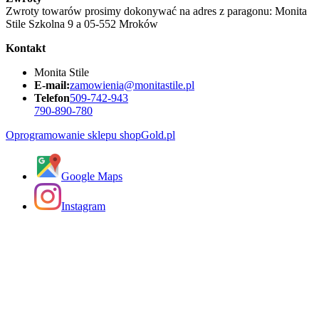
Zwroty towarów prosimy dokonywać na adres z paragonu: Monita
Stile Szkolna 9 a 05-552 Mroków
Kontakt
Monita Stile
E-mail:
zamowienia@monitastile.pl
Telefon
509-742-943
790-890-780
Oprogramowanie sklepu shopGold.pl
Google Maps
Instagram