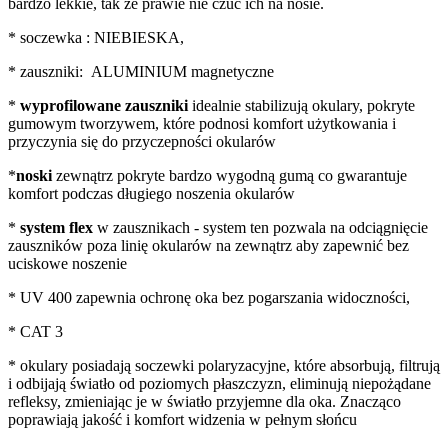
bardzo lekkie, tak że prawie nie czuć ich na nosie.
* soczewka : NIEBIESKA,
* zauszniki: ALUMINIUM magnetyczne
*
wyprofilowane zauszniki
idealnie stabilizują okulary, pokryte
gumowym tworzywem, które podnosi komfort użytkowania i
przyczynia się do przyczepności okularów
*
noski
zewnątrz pokryte bardzo wygodną gumą co gwarantuje
komfort podczas długiego noszenia okularów
*
system flex
w zausznikach - system ten pozwala na odciągnięcie
zauszników poza linię okularów na zewnątrz aby zapewnić bez
uciskowe noszenie
* UV 400 zapewnia ochronę oka bez pogarszania widoczności,
* CAT 3
* okulary posiadają soczewki polaryzacyjne, które absorbują, filtrują
i odbijają światło od poziomych płaszczyzn, eliminują niepożądane
refleksy, zmieniając je w światło przyjemne dla oka. Znacząco
poprawiają jakość i komfort widzenia w pełnym słońcu