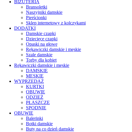
BIŻUTERIA
Bransoletki
Naszyjniki damskie
Pierścionki
Sklep internetowy z kolczykami
DODATKI
Damskie czapki
Dziecięce czapki
Opaski na głowę
Rękawiczki damskie i męskie
Szale damskie
Torby dla kobiet
Rękawiczki damskie i męskie
DAMSKIE
MĘSKIE
WYPRZEDAŻ
KURTKI
OBUWIE
ODZIEŻ
PŁASZCZE
SPODNIE
OBUWIE
Balerinki
Botki damskie
Buty na co dzień damskie