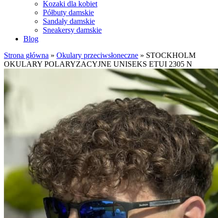
Kozaki dla kobiet
Półbuty damskie
Sandały damskie
Sneakersy damskie
Blog
Strona główna
»
Okulary przeciwsłoneczne
»
STOCKHOLM
OKULARY POLARYZACYJNE UNISEKS ETUI 2305 N