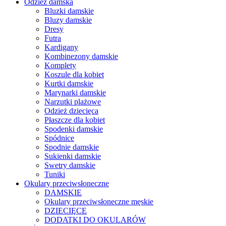
Odzież damska
Bluzki damskie
Bluzy damskie
Dresy
Futra
Kardigany
Kombinezony damskie
Komplety
Koszule dla kobiet
Kurtki damskie
Marynarki damskie
Narzutki plażowe
Odzież dziecięca
Płaszcze dla kobiet
Spodenki damskie
Spódnice
Spodnie damskie
Sukienki damskie
Swetry damskie
Tuniki
Okulary przeciwsłoneczne
DAMSKIE
Okulary przeciwsłoneczne męskie
DZIECIĘCE
DODATKI DO OKULARÓW