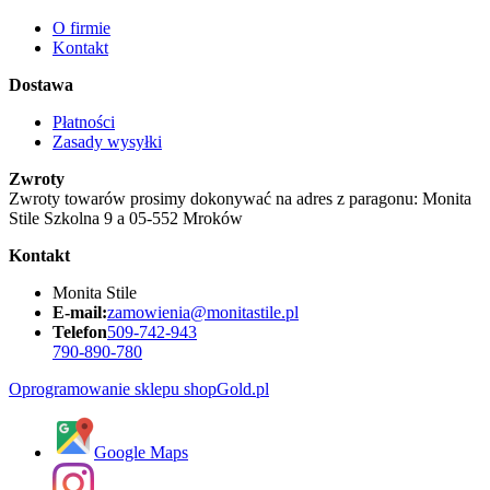
O firmie
Kontakt
Dostawa
Płatności
Zasady wysyłki
Zwroty
Zwroty towarów prosimy dokonywać na adres z paragonu: Monita
Stile Szkolna 9 a 05-552 Mroków
Kontakt
Monita Stile
E-mail:
zamowienia@monitastile.pl
Telefon
509-742-943
790-890-780
Oprogramowanie sklepu shopGold.pl
Google Maps