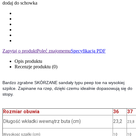
dodaj do schowka
Zapytaj o produkt
Poleć znajomemu
Specyfikacja PDF
Opis produktu
Recenzje produktu (0)
Bardzo zgrabne SKÓRZANE sandały typu peep toe na wysokiej
szpilce. Zapinane na rzep, dzięki czemu idealnie dopasowują się do
stopy.
Rozmiar obuwia
36
37
Długość wkładki wewnątrz buta (cm)
23,2
23,8
Wysokość szpilki (cm)
10
10