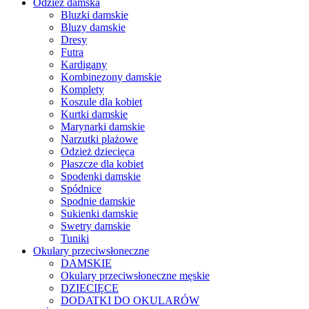
Odzież damska
Bluzki damskie
Bluzy damskie
Dresy
Futra
Kardigany
Kombinezony damskie
Komplety
Koszule dla kobiet
Kurtki damskie
Marynarki damskie
Narzutki plażowe
Odzież dziecięca
Płaszcze dla kobiet
Spodenki damskie
Spódnice
Spodnie damskie
Sukienki damskie
Swetry damskie
Tuniki
Okulary przeciwsłoneczne
DAMSKIE
Okulary przeciwsłoneczne męskie
DZIECIĘCE
DODATKI DO OKULARÓW