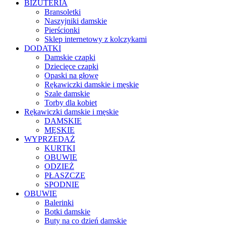
BIŻUTERIA
Bransoletki
Naszyjniki damskie
Pierścionki
Sklep internetowy z kolczykami
DODATKI
Damskie czapki
Dziecięce czapki
Opaski na głowę
Rękawiczki damskie i męskie
Szale damskie
Torby dla kobiet
Rękawiczki damskie i męskie
DAMSKIE
MĘSKIE
WYPRZEDAŻ
KURTKI
OBUWIE
ODZIEŻ
PŁASZCZE
SPODNIE
OBUWIE
Balerinki
Botki damskie
Buty na co dzień damskie