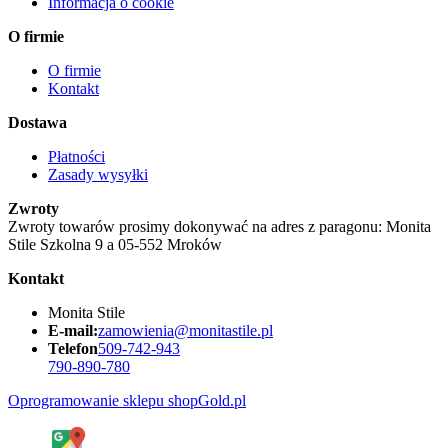
Informacja o cookie
O firmie
O firmie
Kontakt
Dostawa
Płatności
Zasady wysyłki
Zwroty
Zwroty towarów prosimy dokonywać na adres z paragonu: Monita
Stile Szkolna 9 a 05-552 Mroków
Kontakt
Monita Stile
E-mail:
zamowienia@monitastile.pl
Telefon
509-742-943
790-890-780
Oprogramowanie sklepu shopGold.pl