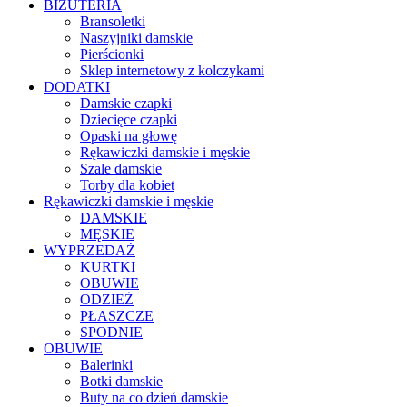
BIŻUTERIA
Bransoletki
Naszyjniki damskie
Pierścionki
Sklep internetowy z kolczykami
DODATKI
Damskie czapki
Dziecięce czapki
Opaski na głowę
Rękawiczki damskie i męskie
Szale damskie
Torby dla kobiet
Rękawiczki damskie i męskie
DAMSKIE
MĘSKIE
WYPRZEDAŻ
KURTKI
OBUWIE
ODZIEŻ
PŁASZCZE
SPODNIE
OBUWIE
Balerinki
Botki damskie
Buty na co dzień damskie