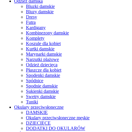
Odzież damska
Bluzki damskie
Bluzy damskie
Dresy
Futra
Kardigany
Kombinezony damskie
Komplety
Koszule dla kobiet
Kurtki damskie
Marynarki damskie
Narzutki plażowe
Odzież dziecięca
Płaszcze dla kobiet
Spodenki damskie
Spódnice
Spodnie damskie
Sukienki damskie
Swetry damskie
Tuniki
Okulary przeciwsłoneczne
DAMSKIE
Okulary przeciwsłoneczne męskie
DZIECIĘCE
DODATKI DO OKULARÓW