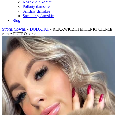
Kozaki dla kobiet
Półbuty damskie
Sandały damskie
Sneakersy damskie
Blog
Strona główna
»
DODATKI
»
RĘKAWICZKI MITENKI CIEPŁE
zamsz FUTRO serce