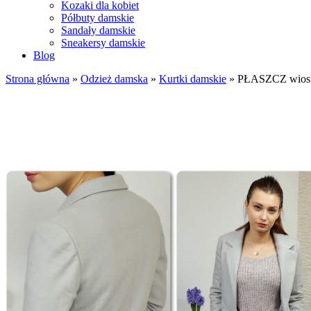
Kozaki dla kobiet
Półbuty damskie
Sandały damskie
Sneakersy damskie
Blog
Strona główna
»
Odzież damska
»
Kurtki damskie
»
PŁASZCZ wios