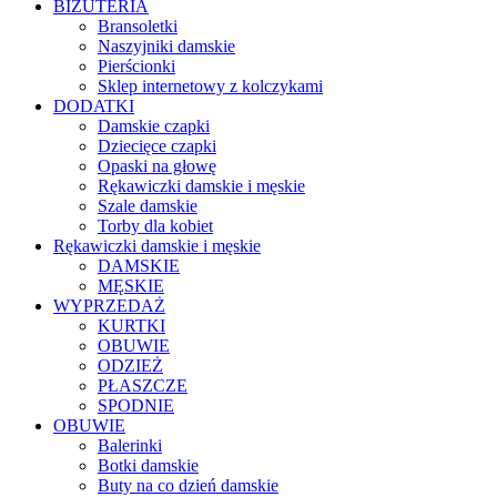
BIŻUTERIA
Bransoletki
Naszyjniki damskie
Pierścionki
Sklep internetowy z kolczykami
DODATKI
Damskie czapki
Dziecięce czapki
Opaski na głowę
Rękawiczki damskie i męskie
Szale damskie
Torby dla kobiet
Rękawiczki damskie i męskie
DAMSKIE
MĘSKIE
WYPRZEDAŻ
KURTKI
OBUWIE
ODZIEŻ
PŁASZCZE
SPODNIE
OBUWIE
Balerinki
Botki damskie
Buty na co dzień damskie