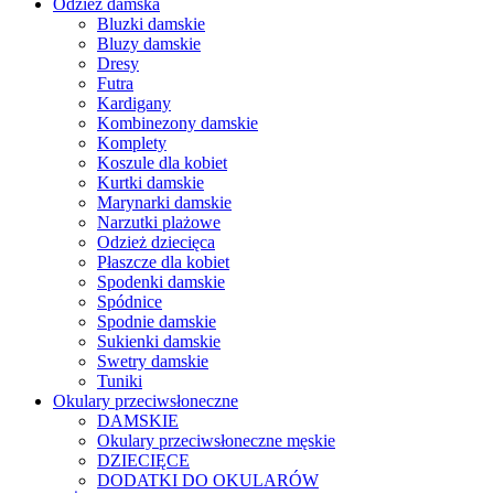
Odzież damska
Bluzki damskie
Bluzy damskie
Dresy
Futra
Kardigany
Kombinezony damskie
Komplety
Koszule dla kobiet
Kurtki damskie
Marynarki damskie
Narzutki plażowe
Odzież dziecięca
Płaszcze dla kobiet
Spodenki damskie
Spódnice
Spodnie damskie
Sukienki damskie
Swetry damskie
Tuniki
Okulary przeciwsłoneczne
DAMSKIE
Okulary przeciwsłoneczne męskie
DZIECIĘCE
DODATKI DO OKULARÓW