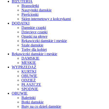
BIŻUTERIA
Bransoletki
Naszyjniki damskie
Pierścionki
Sklep internetowy z kolczykami
DODATKI
Damskie czapki
Dziecięce czapki
Opaski na głowę
Rękawiczki damskie i męskie
Szale damskie
Torby dla kobiet
Rękawiczki damskie i męskie
DAMSKIE
MĘSKIE
WYPRZEDAŻ
KURTKI
OBUWIE
ODZIEŻ
PŁASZCZE
SPODNIE
OBUWIE
Balerinki
Botki damskie
Buty na co dzień damskie