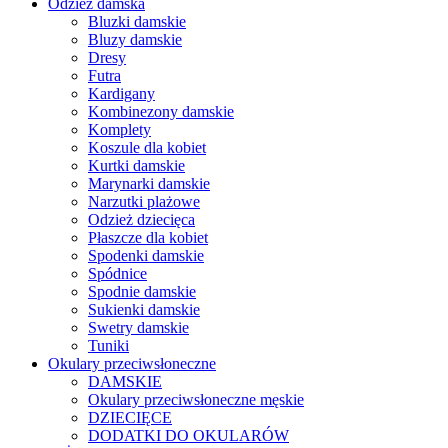
Odzież damska
Bluzki damskie
Bluzy damskie
Dresy
Futra
Kardigany
Kombinezony damskie
Komplety
Koszule dla kobiet
Kurtki damskie
Marynarki damskie
Narzutki plażowe
Odzież dziecięca
Płaszcze dla kobiet
Spodenki damskie
Spódnice
Spodnie damskie
Sukienki damskie
Swetry damskie
Tuniki
Okulary przeciwsłoneczne
DAMSKIE
Okulary przeciwsłoneczne męskie
DZIECIĘCE
DODATKI DO OKULARÓW