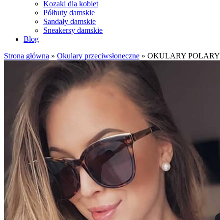
Kozaki dla kobiet
Półbuty damskie
Sandały damskie
Sneakersy damskie
Blog
Strona główna
»
Okulary przeciwsłoneczne
»
OKULARY POLARYZACJ