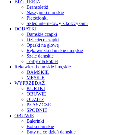
BIŻUTERIA
Bransoletki
Naszyjniki damskie
Pierścionki
Sklep internetowy z kolczykami
DODATKI
Damskie czapki
Dziecięce czapki
Opaski na głowę
Rękawiczki damskie i męskie
Szale damskie
Torby dla kobiet
Rękawiczki damskie i męskie
DAMSKIE
MĘSKIE
WYPRZEDAŻ
KURTKI
OBUWIE
ODZIEŻ
PŁASZCZE
SPODNIE
OBUWIE
Balerinki
Botki damskie
Buty na co dzień damskie