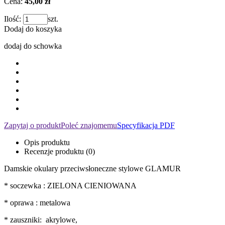
Cena:
45,00 zł
Ilość:
szt.
Dodaj do koszyka
dodaj do schowka
Zapytaj o produkt
Poleć znajomemu
Specyfikacja PDF
Opis produktu
Recenzje produktu (0)
Damskie okulary przeciwsłoneczne stylowe GLAMUR
* soczewka : ZIELONA CIENIOWANA
* oprawa : metalowa
* zauszniki: akrylowe,