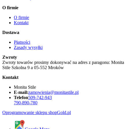
O firmie
O firmie
Kontakt
Dostawa
Płatności
Zasady wysyłki
Zwroty
Zwroty towarów prosimy dokonywać na adres z paragonu: Monita
Stile Szkolna 9 a 05-552 Mroków
Kontakt
Monita Stile
E-mail:
zamowienia@monitastile.pl
Telefon
509-742-943
790-890-780
Oprogramowanie sklepu shopGold.pl