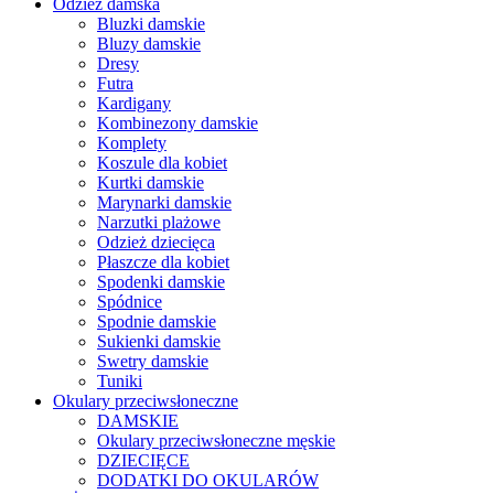
Odzież damska
Bluzki damskie
Bluzy damskie
Dresy
Futra
Kardigany
Kombinezony damskie
Komplety
Koszule dla kobiet
Kurtki damskie
Marynarki damskie
Narzutki plażowe
Odzież dziecięca
Płaszcze dla kobiet
Spodenki damskie
Spódnice
Spodnie damskie
Sukienki damskie
Swetry damskie
Tuniki
Okulary przeciwsłoneczne
DAMSKIE
Okulary przeciwsłoneczne męskie
DZIECIĘCE
DODATKI DO OKULARÓW