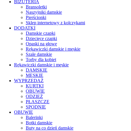
BIŻUTERIA
Bransoletki
Naszyjniki damskie
Pierścionki
Sklep internetowy z kolczykami
DODATKI
Damskie czapki
Dziecięce czapki
Opaski na głowę
Rękawiczki damskie i męskie
Szale damskie
Torby dla kobiet
Rękawiczki damskie i męskie
DAMSKIE
MĘSKIE
WYPRZEDAŻ
KURTKI
OBUWIE
ODZIEŻ
PŁASZCZE
SPODNIE
OBUWIE
Balerinki
Botki damskie
Buty na co dzień damskie