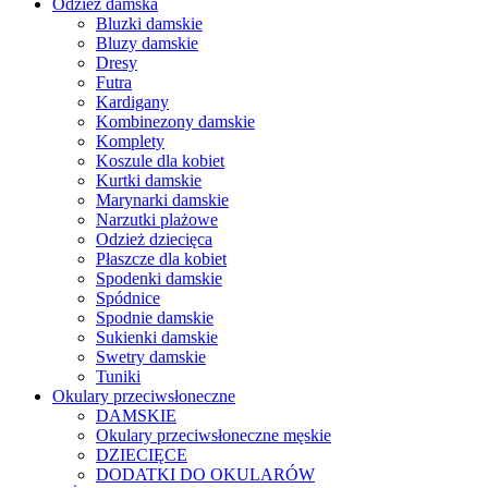
Odzież damska
Bluzki damskie
Bluzy damskie
Dresy
Futra
Kardigany
Kombinezony damskie
Komplety
Koszule dla kobiet
Kurtki damskie
Marynarki damskie
Narzutki plażowe
Odzież dziecięca
Płaszcze dla kobiet
Spodenki damskie
Spódnice
Spodnie damskie
Sukienki damskie
Swetry damskie
Tuniki
Okulary przeciwsłoneczne
DAMSKIE
Okulary przeciwsłoneczne męskie
DZIECIĘCE
DODATKI DO OKULARÓW