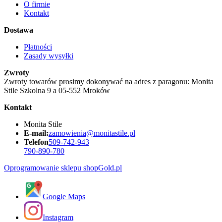
O firmie
Kontakt
Dostawa
Płatności
Zasady wysyłki
Zwroty
Zwroty towarów prosimy dokonywać na adres z paragonu: Monita
Stile Szkolna 9 a 05-552 Mroków
Kontakt
Monita Stile
E-mail:
zamowienia@monitastile.pl
Telefon
509-742-943
790-890-780
Oprogramowanie sklepu shopGold.pl
Google Maps
Instagram